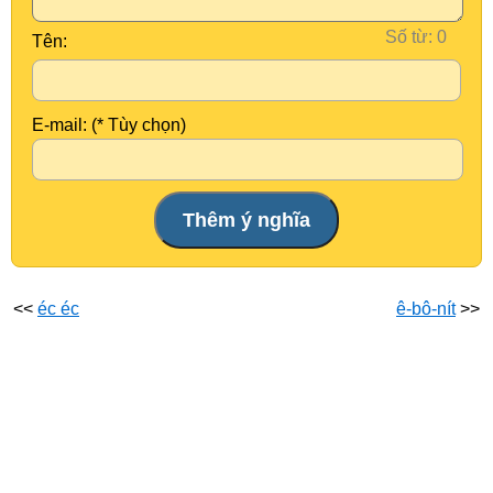
Số từ:
Tên:
E-mail: (* Tùy chọn)
<<
éc éc
ê-bô-nít
>>