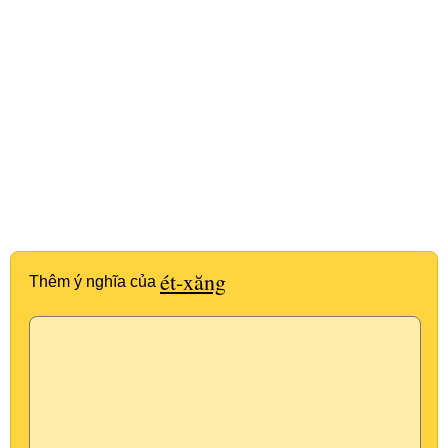
ét-xăng
Thêm ý nghĩa của