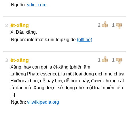
Nguồn:
vdict.com
2
ét-xăng
2
1
X. Dầu xăng.
Nguồn: informatik.uni-leipzig.de
(offline)
3
ét-xăng
1
1
Xăng, hay còn gọi là ét-xăng (phiên âm
từ tiếng Pháp: essence), là một loại dung dịch nhẹ chứa
Hyđrocacbon, dễ bay hơi, dễ bốc cháy, được chưng cất
từ dầu mỏ. Xăng được sử dụng như một loại nhiên liệu
[..]
Nguồn:
vi.wikipedia.org