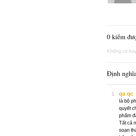
0 kiếm đư
Không có huy
Định nghĩa
1
qa qc
là bộ p
quyết ch
phẩm đà
Tất cả 
soạn th