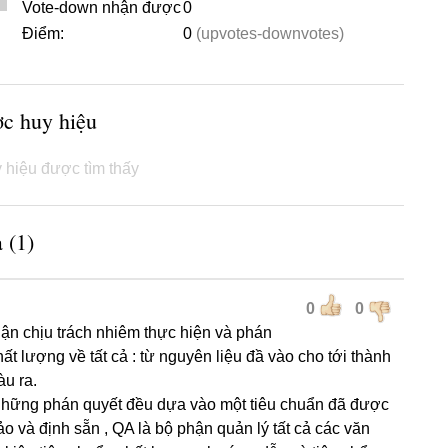
Vote-down nhận được
0
Điểm:
0
(upvotes-downvotes)
ợc huy hiệu
 hiệu được tìm thấy
 (1)
0
0
hận chịu trách nhiêm thực hiện và phán
ất lượng về tất cả : từ nguyên liệu đầ vào cho tới thành
u ra.
những phán quyết đều dựa vào một tiêu chuẩn đã được
ảo và định sẵn , QA là bộ phận quản lý tất cả các văn