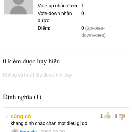
Vote-up nhận được
1
Vote-down nhận
0
được
Điểm:
0
(upvotes-
downvotes)
0 kiếm được huy hiệu
Không có huy hiệu được tìm thấy
Định nghĩa (1)
1
củng cố
1
0
khang dinh chac chan mot dieu gi do