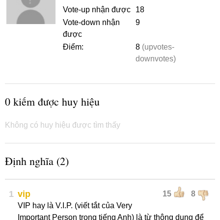
Vote-up nhận được
18
Vote-down nhận
9
được
Điểm:
8
(upvotes-
downvotes)
0 kiếm được huy hiệu
Không có huy hiệu được tìm thấy
Định nghĩa (2)
1
vip
15
8
VIP hay là V.I.P. (viết tắt của Very
Important Person trong tiếng Anh) là từ thông dụng để