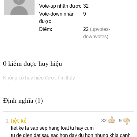
Vote-up nhận được
32
Vote-down nhận
9
được
Điểm:
22
(upvotes-
downvotes)
0 kiếm được huy hiệu
Không có huy hiệu được tìm thấy
Định nghĩa (1)
1
liệt kê
32
9
liet ke la sap sep hang loat tu hay cum
tu de dien dat sau sac hon day du hon nhung khia canh