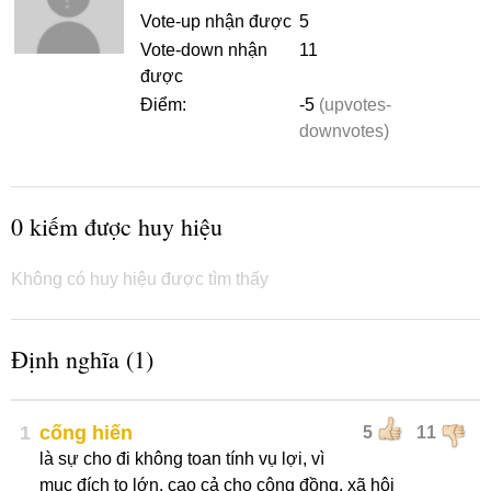
Vote-up nhận được
5
Vote-down nhận
11
được
Điểm:
-5
(upvotes-
downvotes)
0 kiếm được huy hiệu
Không có huy hiệu được tìm thấy
Định nghĩa (1)
1
cống hiến
5
11
là sự cho đi không toan tính vụ lợi, vì
mục đích to lớn, cao cả cho cộng đồng, xã hội