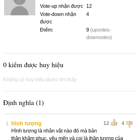
Vote-up nhận được
12
Vote-down nhận
4
được
Điểm:
9
(upvotes-
downvotes)
0 kiếm được huy hiệu
Không có huy hiệu được tìm thấy
Định nghĩa (1)
1
hình tượng
12
4
Hình tượng là nhân vật nào đó mà bản
thân khâm phục, yêu mến và coi là thần tượng của