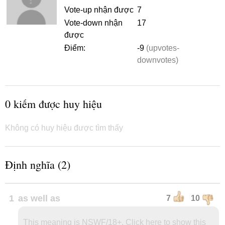
Vote-up nhận được
7
Vote-down nhận
17
được
Điểm:
-9
(upvotes-
downvotes)
0 kiếm được huy hiệu
Không có huy hiệu được tìm thấy
Định nghĩa (2)
1
as well as
7
10
This meaning is NSWF/18+. Click here to show this