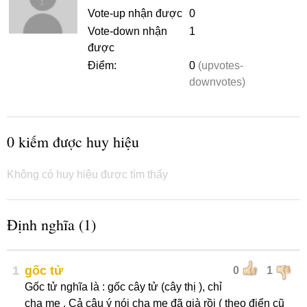
Vote-up nhận được
0
Vote-down nhận
1
được
Điểm:
0
(upvotes-
downvotes)
0 kiếm được huy hiệu
Không có huy hiệu được tìm thấy
Định nghĩa (1)
1
gốc tử
0
1
Gốc tử nghĩa là : gốc cây tử (cây thị ), chỉ
cha mẹ . Cả câu ý nói cha mẹ đã già rồi ( theo điển cũ