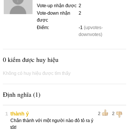
Vote-up nhận được
2
Vote-down nhận
2
được
Điểm:
-1
(upvotes-
downvotes)
0 kiếm được huy hiệu
Không có huy hiệu được tìm thấy
Định nghĩa (1)
1
thành ý
2
2
Chân thành với một người nào đỏ tỏ ra ý
tốt!