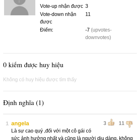
Vote-up nhận được
3
Vote-down nhận
11
được
Điểm:
-7
(upvotes-
downvotes)
0 kiếm được huy hiệu
Không có huy hiệu được tìm thấy
Định nghĩa (1)
1
angela
3
11
Là sự cao quý ,đối với một cô gái có
sức ảnh hưởng nhất và cũng là người dịu dàng, không