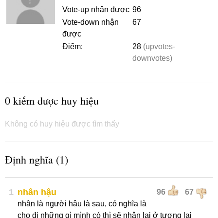
Vote-up nhận được
96
Vote-down nhận
67
được
Điểm:
28
(upvotes-
downvotes)
0 kiếm được huy hiệu
Không có huy hiệu được tìm thấy
Định nghĩa (1)
1
nhân hậu
96
67
nhân là người hậu là sau, có nghĩa là
cho đi những gì mình có thì sẽ nhận lại ở tương lai