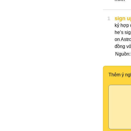
1
sign u
ký hợp đ
he’s si
on Astr
đồng với
Nguồn
Thêm ý ng