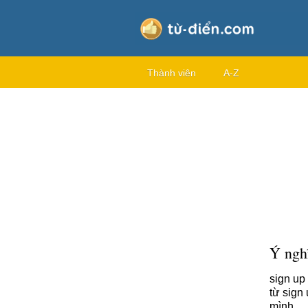
Thành viên
A-Z
Ý nghĩ
sign up
từ sign
mình