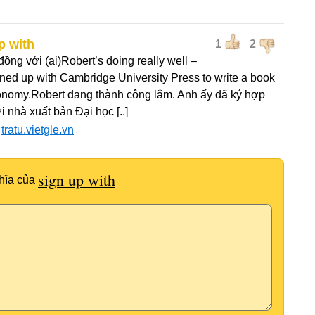
p with
1
2
ồng với (ai)Robert’s doing really well –
gned up with Cambridge University Press to write a book
onomy.Robert đang thành công lắm. Anh ấy đã ký hợp
 nhà xuất bản Đại học [..]
:
tratu.vietgle.vn
sign up with
hĩa của