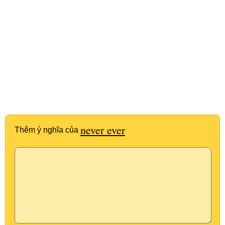
never ever
Thêm ý nghĩa của