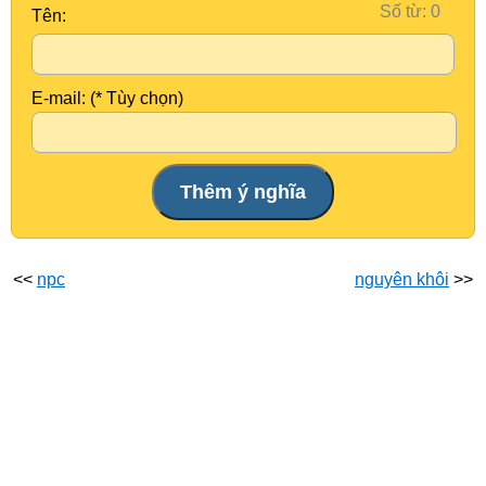
Số từ:
Tên:
E-mail: (* Tùy chọn)
<<
npc
nguyên khôi
>>