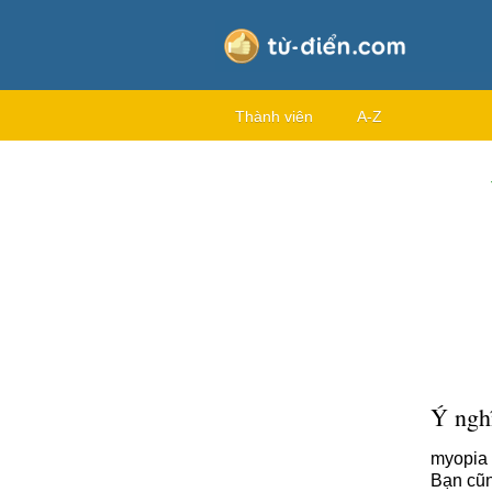
Thành viên
A-Z
Ý nghĩ
myopia 
Bạn cũn