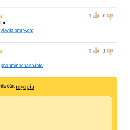
a
1
0
thị.
:
vi.wiktionary.org
a
1
1
:
phanminhchanh.info
myopia
hĩa của