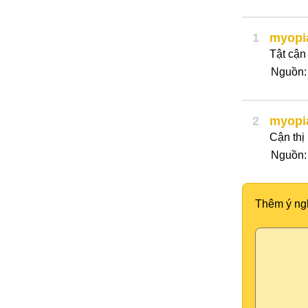
1
myopi
Tật cận 
Nguồn
2
myopi
Cận thị
Nguồn
Thêm ý ng