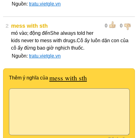
Nguồn:
tratu.vietgle.vn
2
mess with sth
0
0
mó vào; động đếnShe always told her
kids never to mess with drugs.Cô ấy luôn dặn con của
cô ấy đừng bao giờ nghịch thuốc.
Nguồn:
tratu.vietgle.vn
mess with sth
Thêm ý nghĩa của