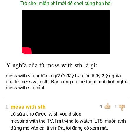
Trò chơi miễn phí mới để chơi cùng bạn bè:
Ý nghĩa của từ mess with sth là gì:
mess with sth nghĩa là gì? Ở đây bạn tìm thấy 2 ý nghĩa
của từ mess with sth. Bạn cũng có thể thêm một định nghĩa
mess with sth mình
1
mess with sth
1
1
cố sửa cho đượcI wish you’d stop
messing with the TV, I'm trying to watch it.Tôi muốn anh
đừng mó vào cái ti vi nữa, tôi đang cố xem mà.