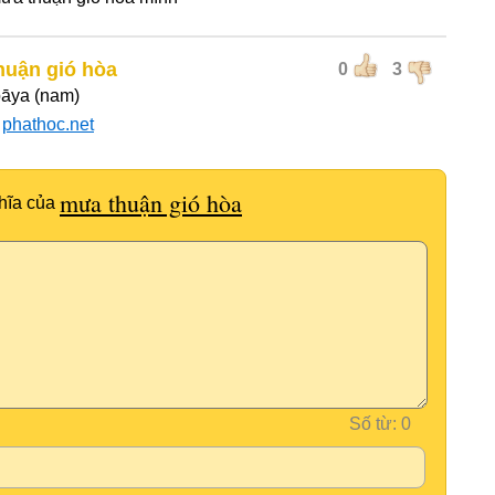
huận gió hòa
0
3
āya (nam)
:
phathoc.net
mưa thuận gió hòa
hĩa của
Số từ: