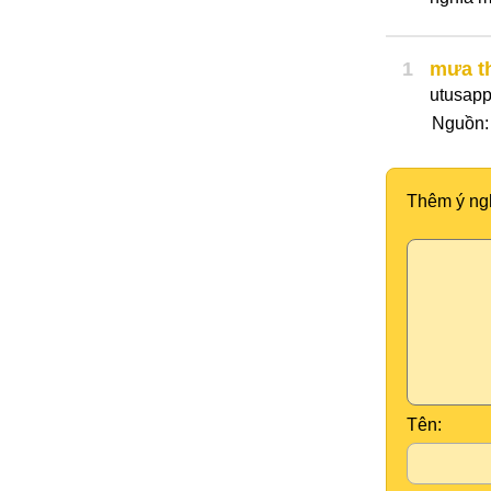
1
mưa t
utusapp
Nguồn
Thêm ý ng
Tên: