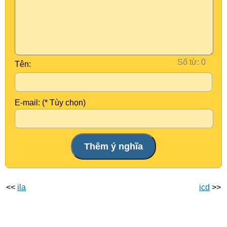
Số từ:
Tên:
E-mail: (* Tùy chọn)
<<
ila
icd
>>