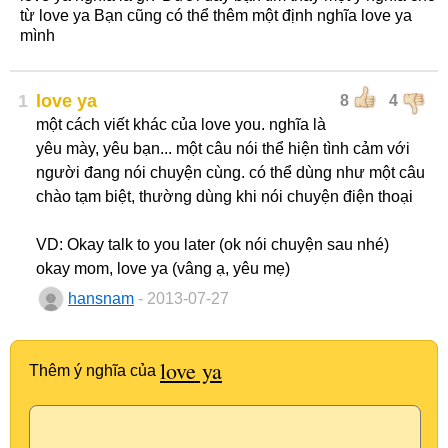
từ love ya Bạn cũng có thể thêm một định nghĩa love ya
mình
1
love ya
8
4
một cách viết khác của love you. nghĩa là
yêu mày, yêu bạn... một câu nói thể hiện tình cảm với
người đang nói chuyện cùng. có thể dùng như một câu
chào tạm biệt, thường dùng khi nói chuyện điện thoại
VD: Okay talk to you later (ok nói chuyện sau nhé)
okay mom, love ya (vâng ạ, yêu mẹ)
hansnam
- 2013-07-27
love ya
Thêm ý nghĩa của