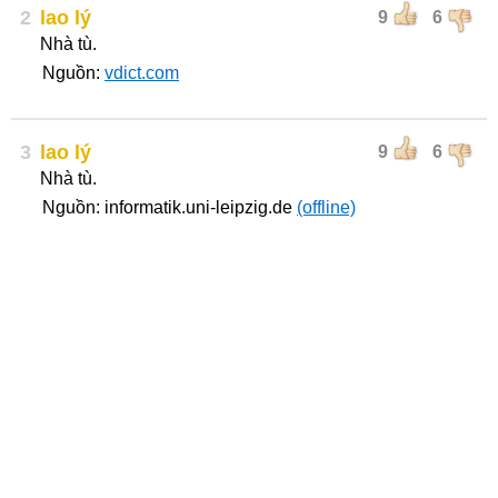
2
lao lý
9
6
Nhà tù.
Nguồn:
vdict.com
3
lao lý
9
6
Nhà tù.
Nguồn: informatik.uni-leipzig.de
(offline)