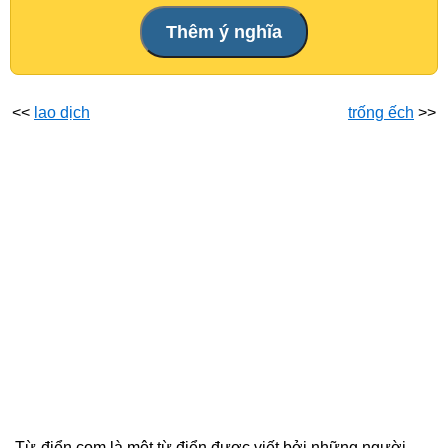
<<
lao dịch
trống ếch
>>
Từ-điển.com là một từ điển được viết bởi những người