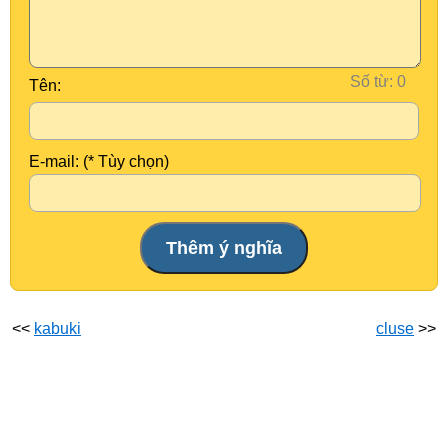
Số từ:
Tên:
E-mail: (* Tùy chọn)
<<
kabuki
cluse
>>