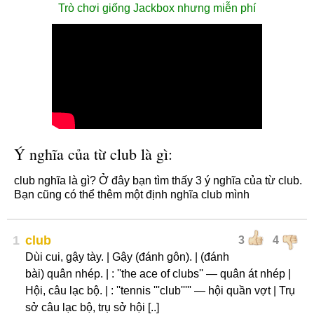
Trò chơi giống Jackbox nhưng miễn phí
Ý nghĩa của từ club là gì:
club nghĩa là gì? Ở đây bạn tìm thấy 3 ý nghĩa của từ club.
Bạn cũng có thể thêm một định nghĩa club mình
1
club
3
4
Dùi cui, gậy tày. | Gậy (đánh gôn). | (đánh
bài) quân nhép. | : ''the ace of clubs'' — quân át nhép |
Hội, câu lạc bộ. | : ''tennis '''club''''' — hội quần vợt | Trụ
sở câu lạc bộ, trụ sở hội [..]