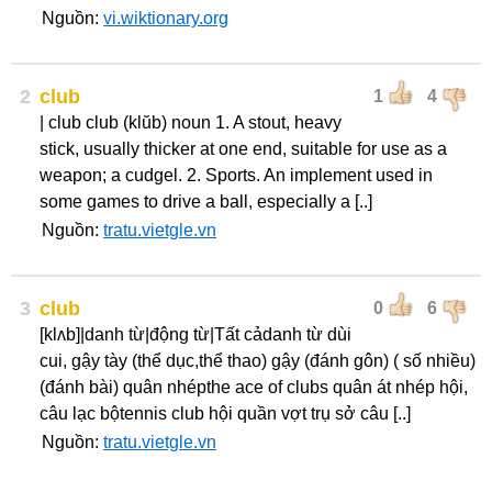
Nguồn:
vi.wiktionary.org
2
club
1
4
| club club (klŭb) noun 1. A stout, heavy
stick, usually thicker at one end, suitable for use as a
weapon; a cudgel. 2. Sports. An implement used in
some games to drive a ball, especially a [..]
Nguồn:
tratu.vietgle.vn
3
club
0
6
[klʌb]|danh từ|động từ|Tất cảdanh từ dùi
cui, gậy tày (thể dục,thể thao) gậy (đánh gôn) ( số nhiều)
(đánh bài) quân nhépthe ace of clubs quân át nhép hội,
câu lạc bộtennis club hội quần vợt trụ sở câu [..]
Nguồn:
tratu.vietgle.vn