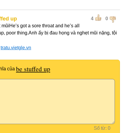
ffed up
4
0
 mũiHe’s got a sore throat and he’s all
up, poor thing.Anh ấy bị đau họng và nghẹt mũi nặng, tội
:
tratu.vietgle.vn
be stuffed up
hĩa của
Số từ: