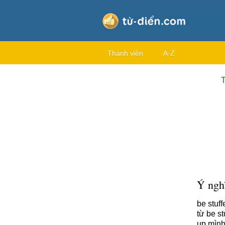
Thành viên
A-Z
T
Ý nghĩ
be stuf
từ be s
up mìn