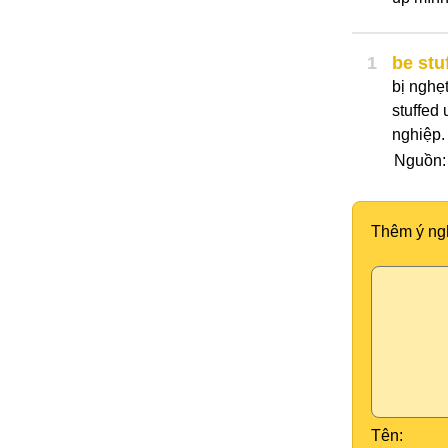
1
be stu
bị nghẹt
stuffed 
nghiệp.
Nguồn
Thêm ý ng
Tên: