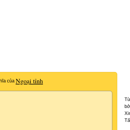
Ngoại tỉnh
hĩa của
Từ
bở
Xi
Tấ