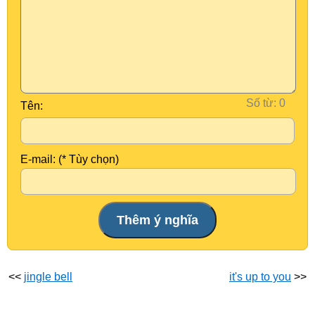
Số từ:
Tên:
E-mail: (* Tùy chọn)
<<
jingle bell
it's up to you
>>