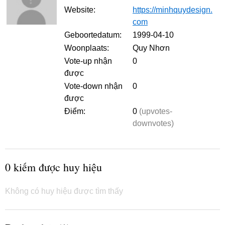
Website:
https://minhquydesign.
com
Geboortedatum:
1999-04-10
Woonplaats:
Quy Nhơn
Vote-up nhận
0
được
Vote-down nhận
0
được
Điểm:
0
(upvotes-
downvotes)
0 kiếm được huy hiệu
Không có huy hiệu được tìm thấy