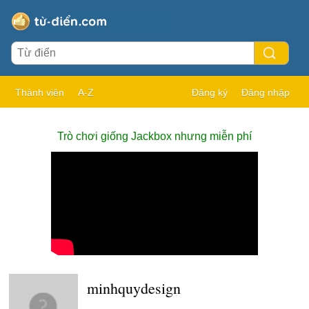
Thành viên
A-Z
Đăng ký
Đăng nhập
Trò chơi giống Jackbox nhưng miễn phí
minhquydesign