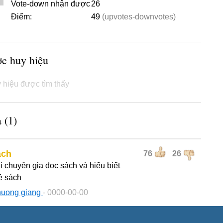
Vote-down nhận được
26
Điểm:
49
(upvotes-downvotes)
ợc huy hiệu
 hiệu được tìm thấy
 (1)
ách
76
26
i chuyên gia đọc sách và hiểu biết
ề sách
huong giang
- 0000-00-00