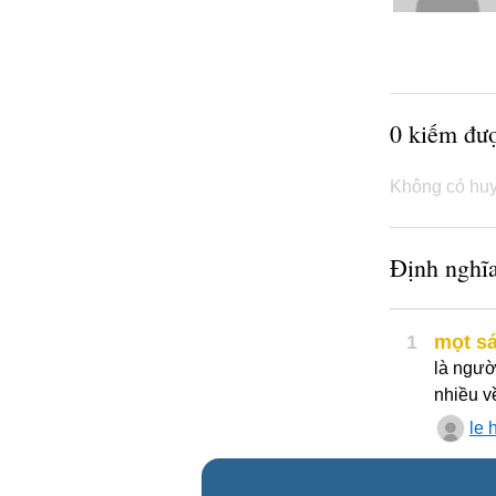
0 kiếm đư
Không có huy
Định nghĩa
1
mọt s
là ngườ
nhiều v
le 