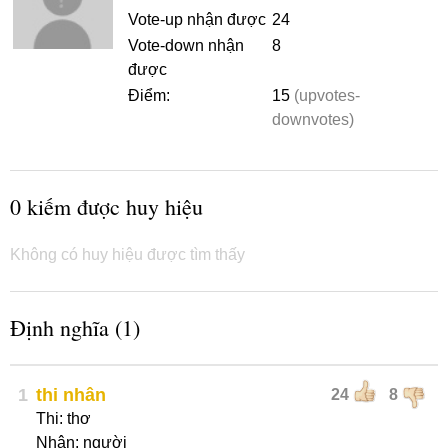
Vote-up nhận được
24
Vote-down nhận
8
được
Điểm:
15
(upvotes-
downvotes)
0 kiếm được huy hiệu
Không có huy hiệu được tìm thấy
Định nghĩa (1)
1
thi nhân
24
8
Thi: thơ
Nhân: người