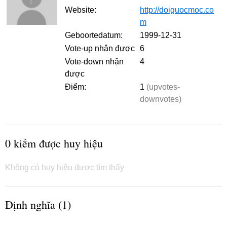
Website:
http://doiguocmoc.co
m
Geboortedatum:
1999-12-31
Vote-up nhận được
6
Vote-down nhận
4
được
Điểm:
1
(upvotes-
downvotes)
0 kiếm được huy hiệu
Không có huy hiệu được tìm thấy
Định nghĩa (1)