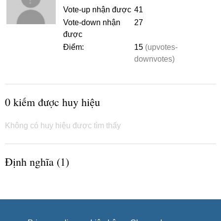
Vote-up nhận được
41
Vote-down nhận
27
được
Điểm:
15
(upvotes-
downvotes)
0 kiếm được huy hiệu
Không có huy hiệu được tìm thấy
Định nghĩa (1)