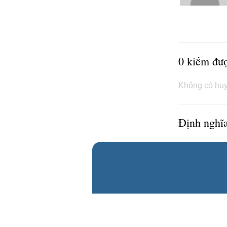
0 kiếm đư
Không có huy
Định nghĩa