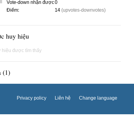
Vote-down nhận được
0
Điểm:
14
(upvotes-downvotes)
ợc huy hiệu
 hiệu được tìm thấy
 (1)
Privacy policy
Liên hệ
Change language