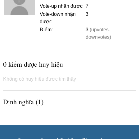
Vote-up nhận được
7
Vote-down nhận
3
được
Điểm:
3
(upvotes-
downvotes)
0 kiếm được huy hiệu
Không có huy hiệu được tìm thấy
Định nghĩa (1)