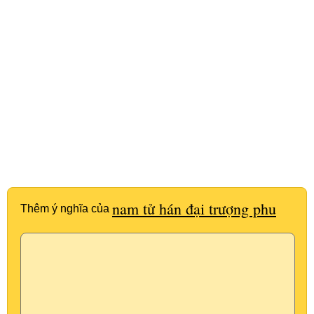
nam tử hán đại trượng phu
Thêm ý nghĩa của