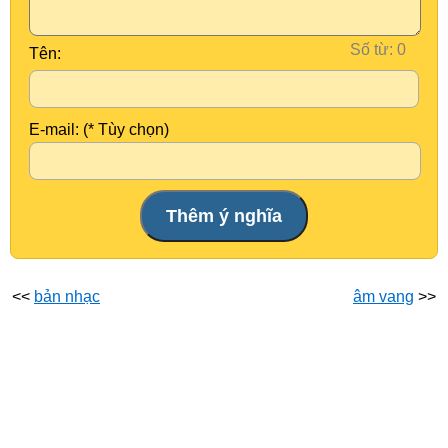
Số từ:
Tên:
E-mail: (* Tùy chọn)
<<
bản nhạc
âm vang
>>