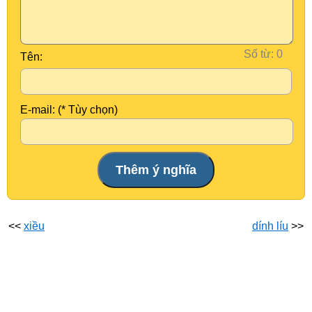
Số từ:
Tên:
E-mail: (* Tùy chọn)
<<
xiều
dính líu
>>