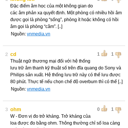
Đặc điểm âm học của một không gian do
các âm phản xạ quyết định. Một phòng có nhiều hồi âm
được gọi là phòng “sống”, phòng ít hoặc không có hồi
âm gọi là phòng “câm”. [..]
Nguồn:
vnmedia.vn
2
cd
1
1
Thuật ngữ thương mại đối với hệ thống
lưu trữ âm thanh kỹ thuật số trên đĩa quang do Sony và
Philips sản xuất. Hệ thống lưu trữ này có thể lưu được
80 phút. Thực tế nếu chọn chế độ overburn thì có thể [..]
Nguồn:
vnmedia.vn
3
ohm
0
1
W - Đơn vị đo trở kháng. Trở kháng của
loa được đo bằng ohm. Thông thường chỉ số loa càng