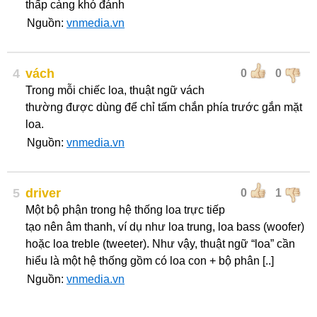
thấp càng khó đánh
Nguồn:
vnmedia.vn
4
vách
0
0
Trong mỗi chiếc loa, thuật ngữ vách
thường được dùng để chỉ tấm chắn phía trước gắn mặt
loa.
Nguồn:
vnmedia.vn
5
driver
0
1
Một bộ phận trong hệ thống loa trực tiếp
tạo nên âm thanh, ví dụ như loa trung, loa bass (woofer)
hoặc loa treble (tweeter). Như vậy, thuật ngữ “loa” cần
hiểu là một hệ thống gồm có loa con + bộ phân [..]
Nguồn:
vnmedia.vn