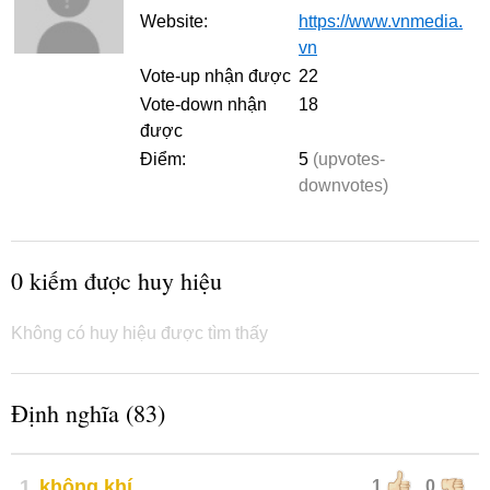
Website:
https://www.vnmedia.
vn
Vote-up nhận được
22
Vote-down nhận
18
được
Điểm:
5
(upvotes-
downvotes)
0 kiếm được huy hiệu
Không có huy hiệu được tìm thấy
Định nghĩa (83)
1
không khí
1
0