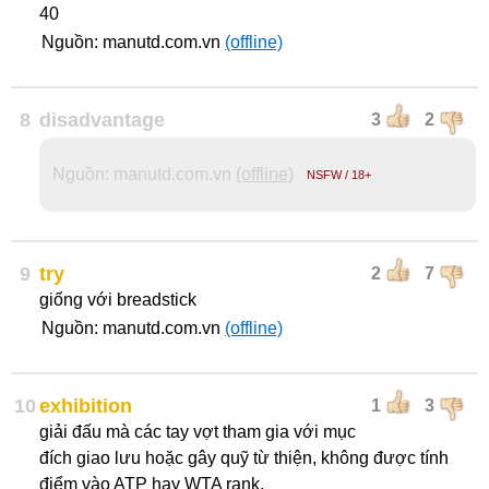
40
Nguồn: manutd.com.vn
(offline)
8
disadvantage
3
2
Nguồn: manutd.com.vn
(offline)
NSFW / 18+
9
try
2
7
giống với breadstick
Nguồn: manutd.com.vn
(offline)
10
exhibition
1
3
giải đấu mà các tay vợt tham gia với mục
đích giao lưu hoặc gây quỹ từ thiện, không được tính
điểm vào ATP hay WTA rank.