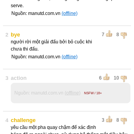
serve.
Nguồn: manutd.com.vn
(offline)
2
bye
7
8
người rời một giải đấu bởi bỏ cuộc khi
chưa thi đấu.
Nguồn: manutd.com.vn
(offline)
3
action
6
10
Nguồn: manutd.com.vn
(offline)
NSFW / 18+
4
challenge
3
8
yêu cầu một pha quay chậm để xác định