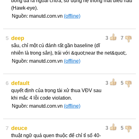
bóng đã ra ngoài chưa, sử dụng hệ thống mắt diều hâu
(Hawk-eye).
Nguồn: manutd.com.vn
(offline)
5
deep
3
7
sâu, chỉ một cú đánh rất gần baseline (dĩ
nhiên là trong sân), trái với &quot;near the net&quot;.
Nguồn: manutd.com.vn
(offline)
6
default
3
5
quyết định của trọng tài xử thua VĐV sau
khi mắc 4 lỗi code violation.
Nguồn: manutd.com.vn
(offline)
7
deuce
3
5
thuật ngữ quá quen thuộc để chỉ tỉ số 40-