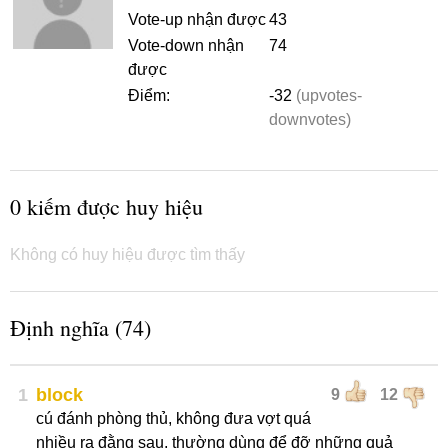
Vote-up nhận được
43
Vote-down nhận
74
được
Điểm:
-32
(upvotes-
downvotes)
0 kiếm được huy hiệu
Không có huy hiệu được tìm thấy
Định nghĩa (74)
1
block
9
12
cú đánh phòng thủ, không đưa vợt quá
nhiều ra đằng sau, thường dùng để đỡ những quả