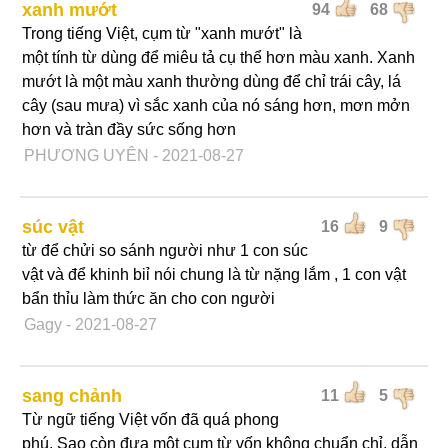
xanh mướt
94
68
Trong tiếng Việt, cụm từ "xanh mướt" là
một tính từ dùng để miêu tả cụ thể hơn màu xanh. Xanh
mướt là một màu xanh thường dùng để chỉ trái cây, lá
cây (sau mưa) vì sắc xanh của nó sáng hơn, mơn mởn
hơn và tràn đầy sức sống hơn
PHƯƠNG UYÊN
- 2021-08-27
súc vật
16
9
từ để chửi so sánh người như 1 con súc
vật và để khinh biỉ nói chung là từ nặng lắm , 1 con vật
bẩn thỉu làm thức ăn cho con người
Gagy
- 2021-08-27
sang chảnh
11
5
Từ ngữ tiếng Việt vốn đã quá phong
phú. Sao còn đưa một cụm từ vốn không chuẩn chỉ, dẫn