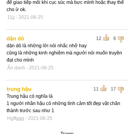
để giao tiếp mỗi khi cục súc mà bực mình hoặc thay thế
cho ừ ok.
11jj
- 2021-06-25
dặn dò
12
6
dặn dò là những lời nói nhắc nhở hay
cũng là những kinh nghiệm mà người nói muốn truyền
đạt cho mình
Ẩn danh
- 2021-06-25
trung hậu
11
17
Trung hậu có nghĩa là
1 người nhân hậu có những tình cảm tốt đẹp vật chân
thành trước sau như 1
Hgffggg
- 2021-06-25
Trang: