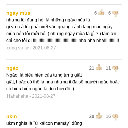
ngày mùa
6
6
nhưng tôi đang hỏi là những ngày mùa là
gì với cả tôi phải viết văn quang cảnh làng mạc ngày
mùa nên tôi mới hỏi ( những ngày mùa là gì ? ) làm ơn
chỉ cho tôi đi !!!!!!!!!!!!!!!!!!!!!!!!!!!!!!!!!!!!!!! nha nha nha!!!!!!!!!!!!!
cung sư tử
- 2021-08-27
ngáo
21
11
Ngáo: là biểu hiện của tưng tưng giật
giật, hoặc có thể là ngu nhưng ít,đa số người ngáo hoặc
có biểu hiện ngáo là do chơi đồ :)
Hahahaha
- 2021-08-27
ukm
20
16
ukm nghĩa là "ừ káicon mẹmày" dùng