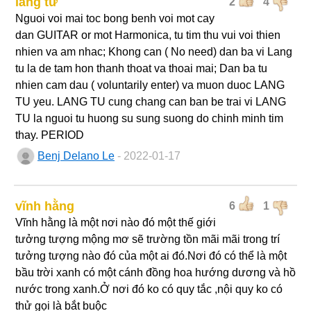
lãng tử
2
4
Nguoi voi mai toc bong benh voi mot cay
dan GUITAR or mot Harmonica, tu tim thu vui voi thien
nhien va am nhac; Khong can ( No need) dan ba vi Lang
tu la de tam hon thanh thoat va thoai mai; Dan ba tu
nhien cam dau ( voluntarily enter) va muon duoc LANG
TU yeu. LANG TU cung chang can ban be trai vi LANG
TU la nguoi tu huong su sung suong do chinh minh tim
thay. PERIOD
Benj Delano Le
- 2022-01-17
vĩnh hằng
6
1
Vĩnh hằng là một nơi nào đó một thế giới
tưởng tượng mộng mơ sẽ trường tồn mãi mãi trong trí
tưởng tượng nào đó của một ai đó.Nơi đó có thể là một
bầu trời xanh có một cánh đồng hoa hướng dương và hồ
nước trong xanh.Ở nơi đó ko có quy tắc ,nội quy ko có
thử gọi là bắt buộc