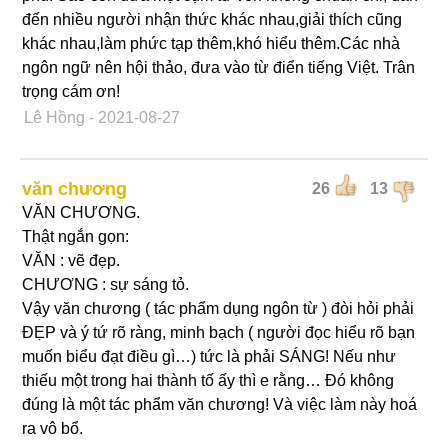
đến nhiều người nhận thức khác nhau,giải thích cũng
khác nhau,làm phức tạp thêm,khó hiểu thêm.Các nhà
ngôn ngữ nên hội thảo, đưa vào từ điển tiếng Việt. Trân
trọng cám ơn!
Lê Hồng
- 2021-08-27
văn chương
26
13
VĂN CHƯƠNG.
Thật ngắn gọn:
VĂN : vẽ đẹp.
CHƯƠNG : sự sáng tỏ.
Vậy văn chương ( tác phẩm dụng ngôn từ ) đòi hỏi phải
ĐẸP và ý tứ rõ ràng, minh bạch ( người đọc hiểu rõ bạn
muốn biểu đạt điều gì…) tức là phải SÁNG! Nếu như
thiếu một trong hai thành tố ấy thì e rằng… Đó không
đúng là một tác phẩm văn chương! Và việc làm này hoá
ra vô bổ.