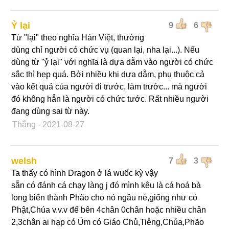
Ỷ lại
9
6
Từ "lại" theo nghĩa Hán Việt, thường
dùng chỉ người có chức vụ (quan lại, nha lại...). Nếu
dùng từ "ỷ lại" với nghĩa là dựa dẫm vào người có chức
sắc thì hẹp quá. Bởi nhiều khi dựa dẫm, phụ thuộc cả
vào kết quả của người đi trước, làm trước... mà người
đó không hẳn là người có chức tước. Rất nhiều người
đang dùng sai từ này.
Thắng
- 2021-08-27
welsh
7
3
Ta thấy có hình Dragon ở lá wuốc kỳ vậy
sẵn có đánh cá chạy làng j đó mình kêu là cá hoá bà
long biến thành Phão cho nó ngầu nè,giống như có
Phật,Chúa v.v.v để bên 4chân 0chân hoặc nhiều chân
2,3chân ai hạp có Úm có Giáo Chủ,Tiêng,Chúa,Phão