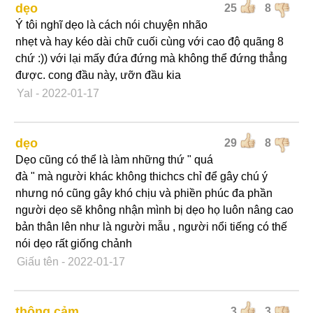
dẹo
25
8
Ý tôi nghĩ dẹo là cách nói chuyện nhão
nhẹt và hay kéo dài chữ cuối cùng với cao độ quãng 8
chứ :)) với lại mấy đứa đứng mà không thể đứng thẳng
được. cong đầu này, ưỡn đầu kia
Yal
- 2022-01-17
dẹo
29
8
Dẹo cũng có thể là làm những thứ " quá
đà " mà người khác không thichcs chỉ để gây chú ý
nhưng nó cũng gây khó chịu và phiền phúc đa phần
người dẹo sẽ không nhận mình bị dẹo họ luôn nâng cao
bản thân lên như là người mẫu , người nổi tiếng có thế
nói dẹo rất giống chảnh
Giấu tên
- 2022-01-17
thông cảm
3
3