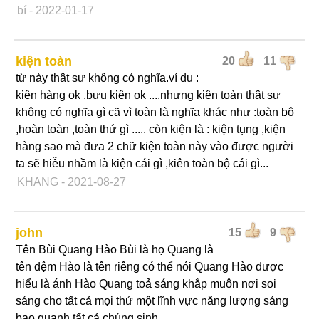
bí
- 2022-01-17
kiện toàn
20
11
từ này thật sự không có nghĩa.ví dụ :
kiện hàng ok .bưu kiện ok ....nhưng kiện toàn thật sự
không có nghĩa gì cã vì toàn là nghĩa khác như :toàn bộ
,hoàn toàn ,toàn thứ gì ..... còn kiện là : kiện tụng ,kiện
hàng sao mà đưa 2 chữ kiện toàn này vào được người
ta sẽ hiễu nhầm là kiện cái gì ,kiên toàn bộ cái gì...
KHANG
- 2021-08-27
john
15
9
Tên Bùi Quang Hào Bùi là họ Quang là
tên đệm Hào là tên riêng có thể nói Quang Hào được
hiểu là ánh Hào Quang toả sáng khắp muôn nơi soi
sáng cho tất cả mọi thứ một lĩnh vực năng lượng sáng
bao quanh tất cả chúng sinh