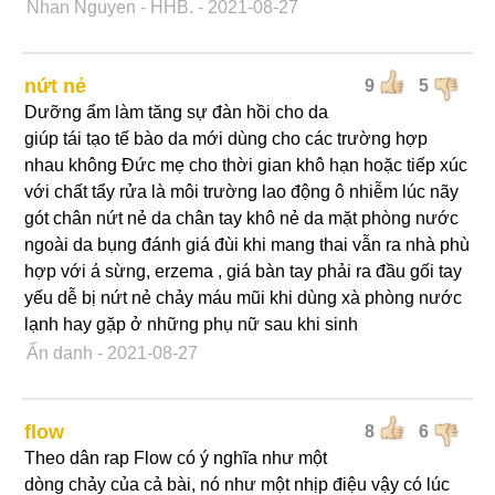
Nhan Nguyen - HHB.
- 2021-08-27
nứt nẻ
9
5
Dưỡng ẩm làm tăng sự đàn hồi cho da
giúp tái tạo tế bào da mới dùng cho các trường hợp
nhau không Đức mẹ cho thời gian khô hạn hoặc tiếp xúc
với chất tẩy rửa là môi trường lao động ô nhiễm lúc nãy
gót chân nứt nẻ da chân tay khô nẻ da mặt phòng nước
ngoài da bụng đánh giá đùi khi mang thai vẫn ra nhà phù
hợp với á sừng, erzema , giá bàn tay phải ra đầu gối tay
yếu dễ bị nứt nẻ chảy máu mũi khi dùng xà phòng nước
lạnh hay gặp ở những phụ nữ sau khi sinh
Ẩn danh
- 2021-08-27
flow
8
6
Theo dân rap Flow có ý nghĩa như một
dòng chảy của cả bài, nó như một nhịp điệu vậy có lúc