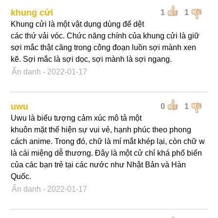
khung cửi
1
1
Khung cửi là một vật dụng dùng để dệt
các thứ vải vóc. Chức năng chính của khung cửi là giữ
sợi mắc thật căng trong công đoạn luồn sợi mành xen
kẽ. Sợi mắc là sợi dọc, sợi mành là sợi ngang.
Ẩn danh
- 2022-01-17
uwu
0
1
Uwu là biểu tượng cảm xúc mô tả một
khuôn mặt thể hiện sự vui vẻ, hạnh phúc theo phong
cách anime. Trong đó, chữ là mí mắt khép lại, còn chữ w
là cái miệng dễ thương. Đây là một cử chỉ khá phổ biến
của các bạn trẻ tại các nước như Nhật Bản và Hàn
Quốc.
Ẩn danh
- 2022-01-17