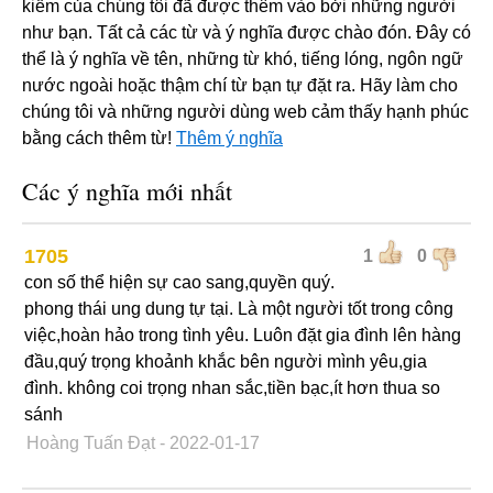
kiếm của chúng tôi đã được thêm vào bởi những người
như bạn. Tất cả các từ và ý nghĩa được chào đón. Đây có
thể là ý nghĩa về tên, những từ khó, tiếng lóng, ngôn ngữ
nước ngoài hoặc thậm chí từ bạn tự đặt ra. Hãy làm cho
chúng tôi và những người dùng web cảm thấy hạnh phúc
bằng cách thêm từ!
Thêm ý nghĩa
Các ý nghĩa mới nhất
1705
1
0
con số thể hiện sự cao sang,quyền quý.
phong thái ung dung tự tại. Là một người tốt trong công
việc,hoàn hảo trong tình yêu. Luôn đặt gia đình lên hàng
đầu,quý trọng khoảnh khắc bên người mình yêu,gia
đình. không coi trọng nhan sắc,tiền bạc,ít hơn thua so
sánh
Hoàng Tuấn Đạt
- 2022-01-17