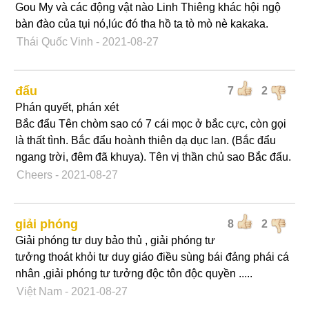
Gou My và các động vật nào Linh Thiêng khác hội ngộ
bàn đào của tụi nó,lúc đó tha hồ ta tò mò nè kakaka.
Thái Quốc Vinh
- 2021-08-27
đẩu
7
2
Phán quyết, phán xét
Bắc đẩu Tên chòm sao có 7 cái mọc ở bắc cực, còn gọi
là thất tình. Bắc đẩu hoành thiên dạ dục lan. (Bắc đẩu
ngang trời, đêm đã khuya). Tên vị thần chủ sao Bắc đẩu.
Cheers
- 2021-08-27
giải phóng
8
2
Giải phóng tư duy bảo thủ , giải phóng tư
tưởng thoát khỏi tư duy giáo điều sùng bái đảng phái cá
nhân ,giải phóng tư tưởng độc tôn độc quyền .....
Việt Nam
- 2021-08-27