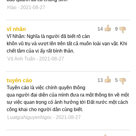
Hào
- 2021-08-27
vĩ nhân
14
9
Vĩ Nhân: Nghĩa là người đã biết rõ càn
khôn vũ trụ và vượt lên trên tất cả muôn loài vạn vật. Khi
chết tâm của vị ấy rất bình thản.
Võ Anh Tuấn
- 2021-08-27
tuyên cáo
13
5
Tuyên cáo là việc chính quyền thông
qua người đại diện của mình đưa ra một thông tin về một
sự việc quan trọng có ảnh hưởng tới Đất nước một cách
công khai cho người dân cùng biết.
LuatgiaNguyenNgoc
- 2021-08-27