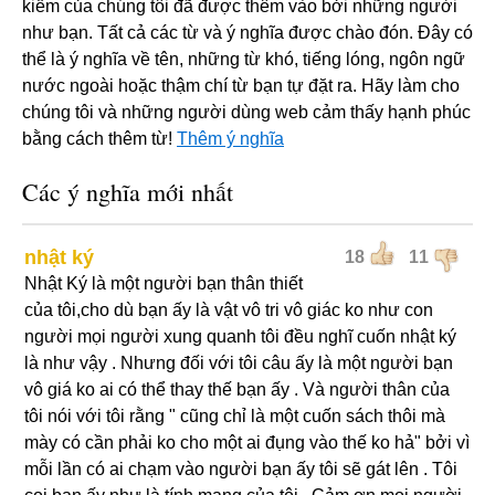
kiếm của chúng tôi đã được thêm vào bởi những người
như bạn. Tất cả các từ và ý nghĩa được chào đón. Đây có
thể là ý nghĩa về tên, những từ khó, tiếng lóng, ngôn ngữ
nước ngoài hoặc thậm chí từ bạn tự đặt ra. Hãy làm cho
chúng tôi và những người dùng web cảm thấy hạnh phúc
bằng cách thêm từ!
Thêm ý nghĩa
Các ý nghĩa mới nhất
nhật ký
18
11
Nhật Ký là một người bạn thân thiết
của tôi,cho dù bạn ấy là vật vô tri vô giác ko như con
người mọi người xung quanh tôi đều nghĩ cuốn nhật ký
là như vậy . Nhưng đối với tôi câu ấy là một người bạn
vô giá ko ai có thể thay thế bạn ấy . Và người thân của
tôi nói với tôi rằng " cũng chỉ là một cuốn sách thôi mà
mày có cần phải ko cho một ai đụng vào thế ko hả" bởi vì
mỗi lần có ai chạm vào người bạn ấy tôi sẽ gát lên . Tôi